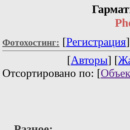
Гармат
Ph
[
Регистрация
Фотохостинг:
[
Авторы
] [
Ж
Отсортировано по: [
Объек
Разное: