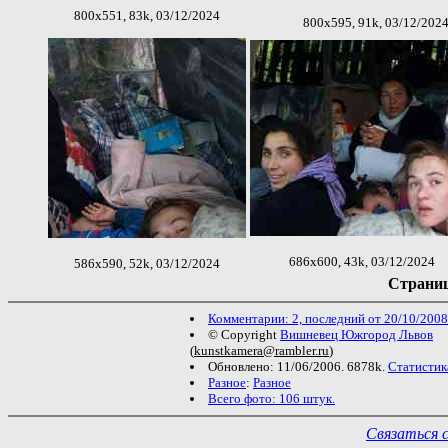
800x551, 83k, 03/12/2024
800x595, 91k, 03/12/202
686x600, 43k, 03/12/2024
586x590, 52k, 03/12/2024
Страниц
Комментарии: 2, последний от 20/10/2008
© Copyright
Вишневец Южгород Львов
(
kunstkamera@rambler.ru
)
Обновлено: 11/06/2006. 6878k.
Статистик
Разное
:
Разное
Всего фото: 106 штук.
Связаться 