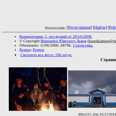
[
Регистрация
]
[
Найти
] [
Рей
Фотохостинг:
Комментарии: 2, последний от 20/10/2008.
© Copyright
Вишневец Южгород Львов
(
kunstkamera@ra
Обновлено: 11/06/2006. 6878k.
Статистика.
Разное
:
Разное
Смотреть все фото: 106 штук.
Страниц
800x515, 43k, 03/12/202