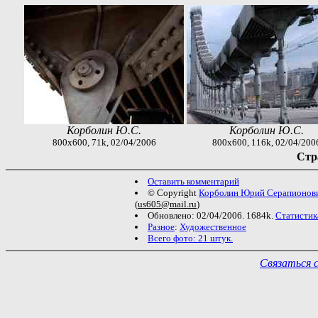
Корболин Ю.С.
Корболин Ю.С.
800x600, 71k, 02/04/2006
800x600, 116k, 02/04/200
Стра
Оставить комментарий
© Copyright
Корболин Юрий Серапионов
(
us605@mail.ru
)
Обновлено: 02/04/2006. 1684k.
Статистик
Разное
:
Художественное
Всего фото: 21 штук.
Связаться 