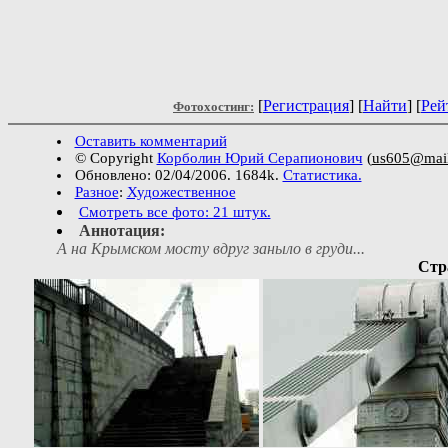
[
Регистрация
]
[
Найти
] [
Рей
Фотохостинг:
Оставить комментарий
© Copyright
Корболин Юрий Серапионович
(
us605@mail
Обновлено: 02/04/2006. 1684k.
Статистика.
Разное
:
Художественное
Смотреть все фото: 21 штук.
Аннотация:
А на Крымском мосту вдруг заныло в груди...
Стра