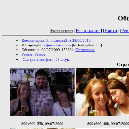
Об
[
Регистрация
]
[
Найти
] [
Рей
Фотохостинг:
Комментарии: 5, последний от 28/09/2019.
© Copyright
Гофман Катерина
(
textonly@mail.ru
)
Обновлено: 09/07/2009. 15860k.
Статистика.
Разное
:
Разное
Смотреть все фото: 58 штук.
Стран
800x600, 55k, 09/07/2009
800x600, 48k, 09/07/200